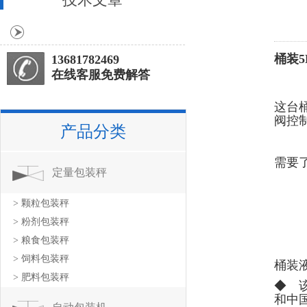
桶装
13681782469
在线客服免费解答
这台
阀控
产品分类
需要
定量包装秤
> 颗粒包装秤
> 粉剂包装秤
> 粮食包装秤
> 饲料包装秤
桶装
> 肥料包装秤
◆ 
和中国