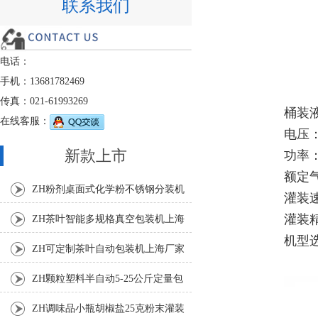
联系我们
电话：
手机：13681782469
传真：021-61993269
桶装
在线客服：
电压：2
新款上市
功率：
额定气压
ZH粉剂桌面式化学粉不锈钢分装机
灌装速
灌装精
ZH茶叶智能多规格真空包装机上海
机型选择
厂家
ZH可定制茶叶自动包装机上海厂家
ZH颗粒塑料半自动5-25公斤定量包
装机
ZH调味品小瓶胡椒盐25克粉末灌装