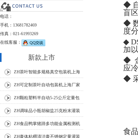
◆
盲
电话：
◆
手机：13681782469
度
传真：021-61993269
◆ 
在线客服：
加
新款上市
◆
应
ZH茶叶智能多规格真空包装机上海
◆ 
厂家
ZH可定制茶叶自动包装机上海厂家
ZH颗粒塑料半自动5-25公斤定量包
装机
ZH调味品小瓶胡椒盐25克粉末灌装
机
ZH食品鸭掌猪蹄多功能金属检测机
食
ZH膏体粘稠清洁膏不锈钢定量灌装