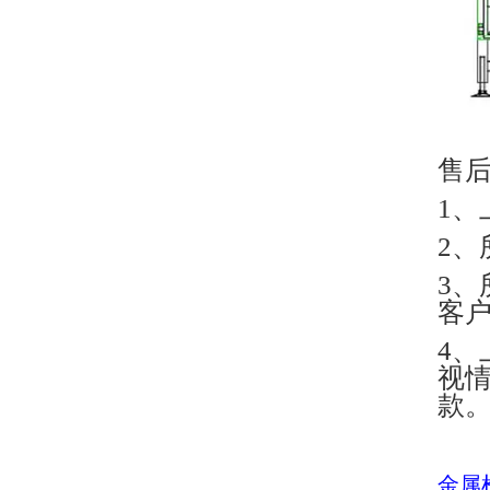
售
1、
2
3、
客户
4
视情
款
金属