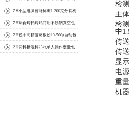
检测
机厂家
ZH小型电脑智能称重1-200克分装机
主体
检测
ZH熟食烤鸭烤鸡商用不锈钢真空包
中1.
装机
ZH粉末高精度葛根粉10-500g自动包
传送
装机
ZH饲料掺混料25kg单人操作定量包
传送
装机
显示
电源
重量
机器