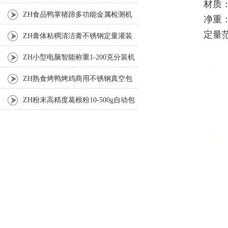
材质
机
ZH食品鸭掌猪蹄多功能金属检测机
净重：
定量范
ZH膏体粘稠清洁膏不锈钢定量灌装
机厂家
ZH小型电脑智能称重1-200克分装机
ZH熟食烤鸭烤鸡商用不锈钢真空包
装机
ZH粉末高精度葛根粉10-500g自动包
装机