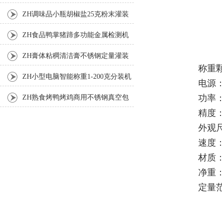
装机
ZH调味品小瓶胡椒盐25克粉末灌装
机
ZH食品鸭掌猪蹄多功能金属检测机
ZH膏体粘稠清洁膏不锈钢定量灌装
称重
机厂家
ZH小型电脑智能称重1-200克分装机
电源：
功率：
ZH熟食烤鸭烤鸡商用不锈钢真空包
精度：
装机
外观尺
速度：
材质
净重：
定量范