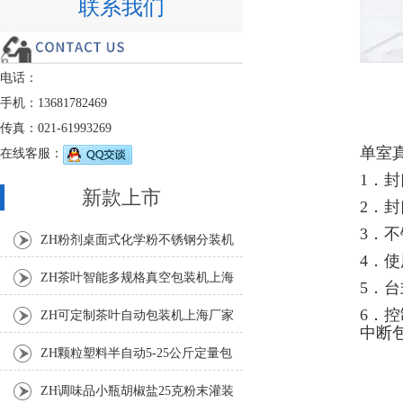
联系我们
电话：
手机：13681782469
传真：021-61993269
单室
在线客服：
1．
新款上市
2．封
3．
ZH粉剂桌面式化学粉不锈钢分装机
4．
ZH茶叶智能多规格真空包装机上海
5．
厂家
6．
ZH可定制茶叶自动包装机上海厂家
中断
ZH颗粒塑料半自动5-25公斤定量包
装机
ZH调味品小瓶胡椒盐25克粉末灌装