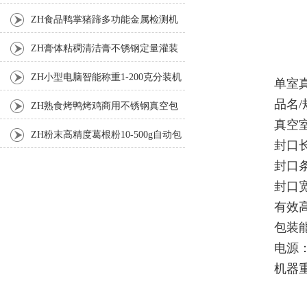
机
ZH食品鸭掌猪蹄多功能金属检测机
ZH膏体粘稠清洁膏不锈钢定量灌装
机厂家
ZH小型电脑智能称重1-200克分装机
单室
品名/规
ZH熟食烤鸭烤鸡商用不锈钢真空包
真空室
装机
ZH粉末高精度葛根粉10-500g自动包
封口长
装机
封口条
封口宽
有效高
包装能
电源：3
机器重