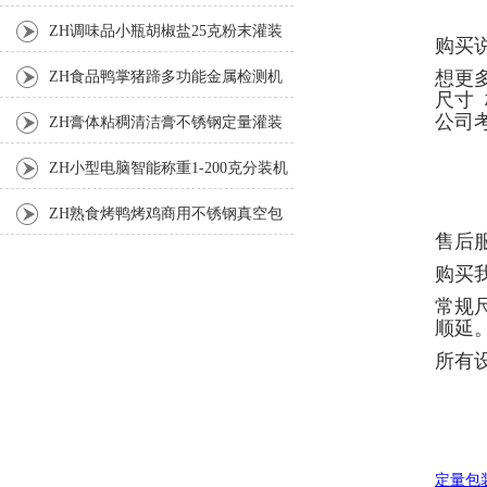
装机
ZH调味品小瓶胡椒盐25克粉末灌装
购买说
机
想更
ZH食品鸭掌猪蹄多功能金属检测机
尺寸
公司
ZH膏体粘稠清洁膏不锈钢定量灌装
机厂家
ZH小型电脑智能称重1-200克分装机
ZH熟食烤鸭烤鸡商用不锈钢真空包
售后
装机
购买
常规
顺延
所有
定量包