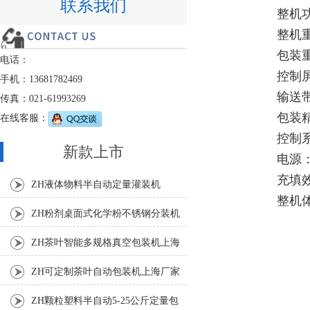
联系我们
整机功
整机重
包装重
电话：
控制
手机：13681782469
输送带
传真：021-61993269
包装精
在线客服：
控制
新款上市
电源：3
充填效
ZH液体物料半自动定量灌装机
整机体
ZH粉剂桌面式化学粉不锈钢分装机
ZH茶叶智能多规格真空包装机上海
厂家
ZH可定制茶叶自动包装机上海厂家
ZH颗粒塑料半自动5-25公斤定量包