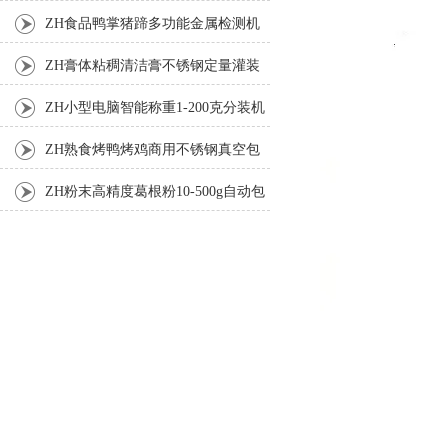
机
ZH食品鸭掌猪蹄多功能金属检测机
ZH膏体粘稠清洁膏不锈钢定量灌装
机厂家
ZH小型电脑智能称重1-200克分装机
ZH熟食烤鸭烤鸡商用不锈钢真空包
装机
ZH粉末高精度葛根粉10-500g自动包
装机