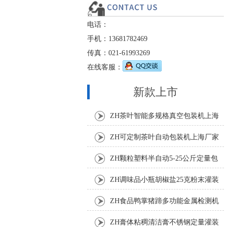
电话：
手机：13681782469
传真：021-61993269
在线客服：
新款上市
ZH茶叶智能多规格真空包装机上海
厂家
ZH可定制茶叶自动包装机上海厂家
ZH颗粒塑料半自动5-25公斤定量包
装机
ZH调味品小瓶胡椒盐25克粉末灌装
机
ZH食品鸭掌猪蹄多功能金属检测机
ZH膏体粘稠清洁膏不锈钢定量灌装