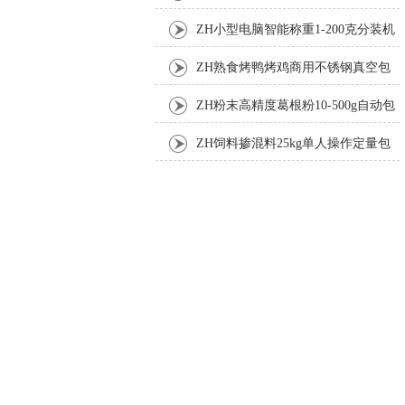
机厂家
ZH小型电脑智能称重1-200克分装机
ZH熟食烤鸭烤鸡商用不锈钢真空包
装机
ZH粉末高精度葛根粉10-500g自动包
装机
ZH饲料掺混料25kg单人操作定量包
装机