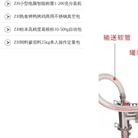
机厂家
ZH小型电脑智能称重1-200克分装机
ZH熟食烤鸭烤鸡商用不锈钢真空包
装机
ZH粉末高精度葛根粉10-500g自动包
装机
ZH饲料掺混料25kg单人操作定量包
装机