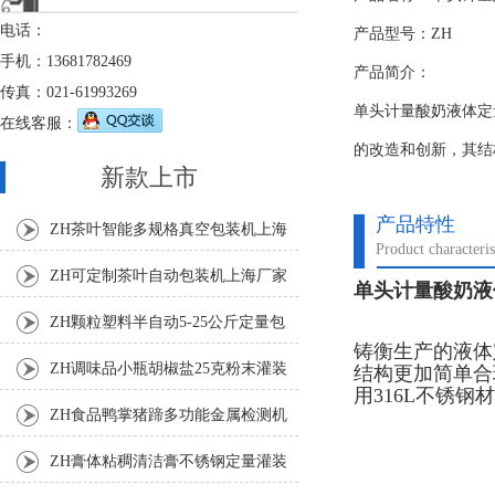
电话：
产品型号：ZH
手机：13681782469
产品简介：
传真：021-61993269
单头计量酸奶液体定
在线客服：
的改造和创新，其结
新款上市
产品特性
ZH茶叶智能多规格真空包装机上海
Product characteris
厂家
ZH可定制茶叶自动包装机上海厂家
单头计量酸奶液体
ZH颗粒塑料半自动5-25公斤定量包
铸衡生产的液体
装机
ZH调味品小瓶胡椒盐25克粉末灌装
结构更加简单合
用316L不锈钢
机
ZH食品鸭掌猪蹄多功能金属检测机
ZH膏体粘稠清洁膏不锈钢定量灌装