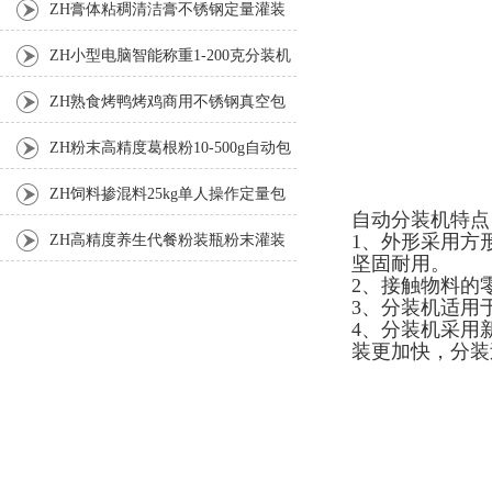
ZH膏体粘稠清洁膏不锈钢定量灌装
机厂家
ZH小型电脑智能称重1-200克分装机
ZH熟食烤鸭烤鸡商用不锈钢真空包
装机
ZH粉末高精度葛根粉10-500g自动包
装机
ZH饲料掺混料25kg单人操作定量包
自动分装机特点
装机
1、外形采用方
ZH高精度养生代餐粉装瓶粉末灌装
坚固耐用。
机生产线
2、接触物料的
3、分装机适用于
4、分装机采用
装更加快，分