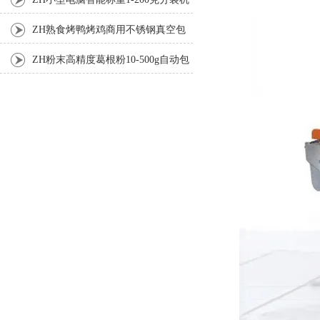
ZH熟食烤鸭烤鸡商用不锈钢真空包
装机
ZH粉末高精度葛根粉10-500g自动包
装机