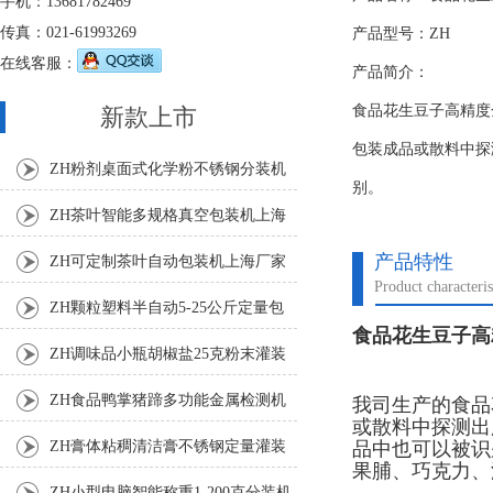
手机：13681782469
传真：021-61993269
产品型号：ZH
在线客服：
产品简介：
食品花生豆子高精度
新款上市
包装成品或散料中探
ZH粉剂桌面式化学粉不锈钢分装机
别。
ZH茶叶智能多规格真空包装机上海
厂家
产品特性
ZH可定制茶叶自动包装机上海厂家
Product characteris
ZH颗粒塑料半自动5-25公斤定量包
食品花生豆子高
装机
ZH调味品小瓶胡椒盐25克粉末灌装
机
ZH食品鸭掌猪蹄多功能金属检测机
我司生产的食品
或散料中探测出
品中也可以被识
ZH膏体粘稠清洁膏不锈钢定量灌装
果脯、巧克力、
机厂家
ZH小型电脑智能称重1-200克分装机