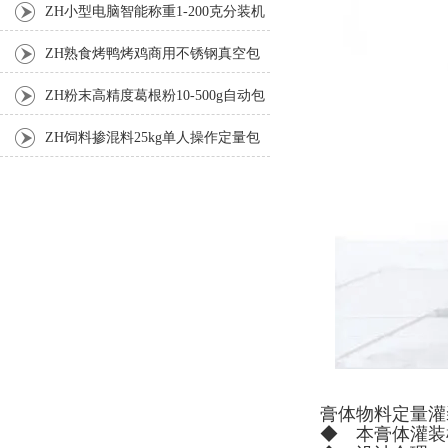
机厂家
ZH小型电脑智能称重1-200克分装机
ZH熟食烤鸭烤鸡商用不锈钢真空包
装机
ZH粉末高精度葛根粉10-500g自动包
装机
ZH饲料掺混料25kg单人操作定量包
装机
膏体物料定量灌
◆ 本膏体灌装