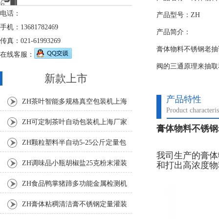
电话：
产品型号：ZH
手机：13681782469
产品简介：
传真：021-61993269
膏体物料不锈钢老抽
在线客服：
阀的三通原理来抽取
新款上市
产品特性
ZH茶叶智能多规格真空包装机上海
Product characteris
厂家
ZH可定制茶叶自动包装机上海厂家
膏体物料不锈钢
ZH颗粒塑料半自动5-25公斤定量包
我司生产的膏体
装机
ZH调味品小瓶胡椒盐25克粉末灌装
和打出高浓度物
机
ZH食品鸭掌猪蹄多功能金属检测机
ZH膏体粘稠清洁膏不锈钢定量灌装