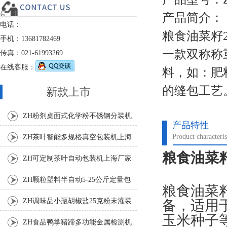
产品简介：
电话：
粮食油菜籽2
手机：13681782469
一款双称称
传真：021-61993269
在线客服：
料，如：肥
的缝包工艺
新款上市
ZH粉剂桌面式化学粉不锈钢分装机
产品特性
Product characteris
ZH茶叶智能多规格真空包装机上海
粮食油菜籽
厂家
ZH可定制茶叶自动包装机上海厂家
ZH颗粒塑料半自动5-25公斤定量包
粮食油菜
装机
ZH调味品小瓶胡椒盐25克粉末灌装
备，适用
玉米种子
机
ZH食品鸭掌猪蹄多功能金属检测机