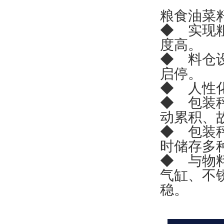
粮食油菜
◆ 实现
度高。
◆ 料仓
启停。
◆ 人性
◆ 包装
动累积、
◆ 包装
时储存多
◆ 与物
气缸、不
稳。