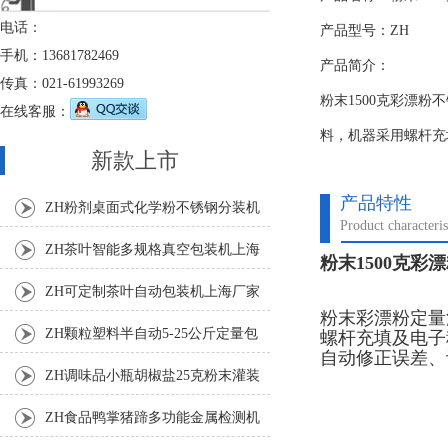
电话：
产品型号：ZH
手机：13681782469
产品简介：
传真：021-61993269
粉末1500克彩漂
在线客服：
料，机器采用螺杆充
新款上市
产品特性
ZH粉剂桌面式化学粉不锈钢分装机
Product characteris
ZH茶叶智能多规格真空包装机上海
粉末1500克彩
厂家
ZH可定制茶叶自动包装机上海厂家
粉末彩漂粉定量
ZH颗粒塑料半自动5-25公斤定量包
螺杆充填及电子
自动修正误差、
装机
ZH调味品小瓶胡椒盐25克粉末灌装
机
ZH食品鸭掌猪蹄多功能金属检测机