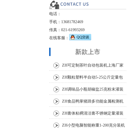
电话：
手机：13681782469
传真：021-61993269
在线客服：
新款上市
ZH可定制茶叶自动包装机上海厂家
ZH颗粒塑料半自动5-25公斤定量包
装机
ZH调味品小瓶胡椒盐25克粉末灌装
机
ZH食品鸭掌猪蹄多功能金属检测机
ZH膏体粘稠清洁膏不锈钢定量灌装
机厂家
ZH小型电脑智能称重1-200克分装机