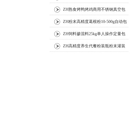
ZH熟食烤鸭烤鸡商用不锈钢真空包
装机
ZH粉末高精度葛根粉10-500g自动包
装机
ZH饲料掺混料25kg单人操作定量包
装机
ZH高精度养生代餐粉装瓶粉末灌装
机生产线