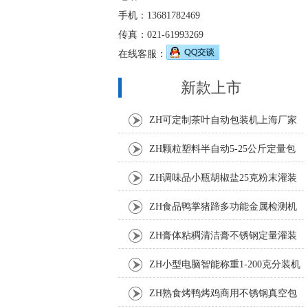
手机：13681782469
传真：021-61993269
在线客服：
新款上市
ZH可定制茶叶自动包装机上海厂家
ZH颗粒塑料半自动5-25公斤定量包
装机
ZH调味品小瓶胡椒盐25克粉末灌装
机
ZH食品鸭掌猪蹄多功能金属检测机
ZH膏体粘稠清洁膏不锈钢定量灌装
机厂家
ZH小型电脑智能称重1-200克分装机
ZH熟食烤鸭烤鸡商用不锈钢真空包