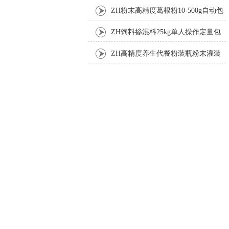
装机
ZH粉末高精度葛根粉10-500g自动包
装机
ZH饲料掺混料25kg单人操作定量包
装机
ZH高精度养生代餐粉装瓶粉末灌装
机生产线