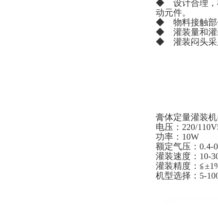
◆ 设计合理，机
动元件。
◆ 物料接触部
◆ 灌装量和灌
◆ 灌装闷头采
膏体定量灌装机
电压：220/110V5
功率：10W
额定气压：0.4-0
灌装速度：10-3
灌装精度：≦±1
机型选择：5-100ml1