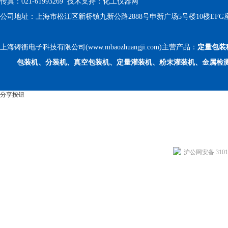
传真：021-61993269 技术支持：
化工仪器网
公司地址：上海市松江区新桥镇九新公路2888号申新广场5号楼10楼EFG
上海铸衡电子科技有限公司(www.mbaozhuangji.com)主营产品：
定量包装
包装机、分装机、真空包装机、定量灌装机、粉末灌装机、金属检
分享按钮
沪公网安备 31011