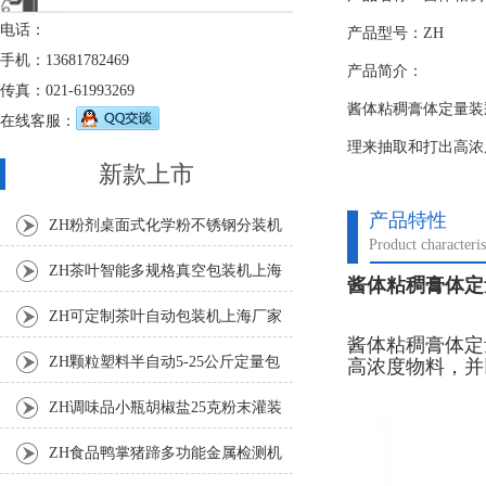
电话：
产品型号：ZH
手机：13681782469
产品简介：
传真：021-61993269
酱体粘稠膏体定量装瓶
在线客服：
理来抽取和打出高浓
新款上市
产品特性
ZH粉剂桌面式化学粉不锈钢分装机
Product characteris
ZH茶叶智能多规格真空包装机上海
酱体粘稠膏体定量
厂家
ZH可定制茶叶自动包装机上海厂家
酱体粘稠膏体定
ZH颗粒塑料半自动5-25公斤定量包
高浓度物料，并
装机
ZH调味品小瓶胡椒盐25克粉末灌装
机
ZH食品鸭掌猪蹄多功能金属检测机