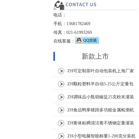
电话：
手机：13681782469
传真：021-61993269
在线客服：
新款上市
ZH可定制茶叶自动包装机上海厂家
ZH颗粒塑料半自动5-25公斤定量包
装机
ZH调味品小瓶胡椒盐25克粉末灌装
机
ZH食品鸭掌猪蹄多功能金属检测机
ZH膏体粘稠清洁膏不锈钢定量灌装
机厂家
ZH小型电脑智能称重1-200克分装机