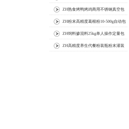
ZH熟食烤鸭烤鸡商用不锈钢真空包
装机
ZH粉末高精度葛根粉10-500g自动包
装机
ZH饲料掺混料25kg单人操作定量包
装机
ZH高精度养生代餐粉装瓶粉末灌装
机生产线