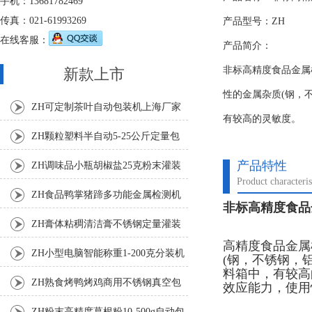
手机：13681782469
传真：021-61993269
产品型号：ZH
在线客服：
产品简介：
非标高精度食品金属
新款上市
性的金属杂质(钢，
ZH可定制茶叶自动包装机上海厂家
有较高的灵敏度。
ZH颗粒塑料半自动5-25公斤定量包
装机
产品特性
ZH调味品小瓶胡椒盐25克粉末灌装
Product characteris
机
ZH食品鸭掌猪蹄多功能金属检测机
非标高精度食品
ZH膏体粘稠清洁膏不锈钢定量灌装
高精度食品金属
机厂家
ZH小型电脑智能称重1-200克分装机
(钢，不锈钢，
料箱中，有较高
ZH熟食烤鸭烤鸡商用不锈钢真空包
效应能力，使用
装机
ZH粉末高精度葛根粉10-500g自动包