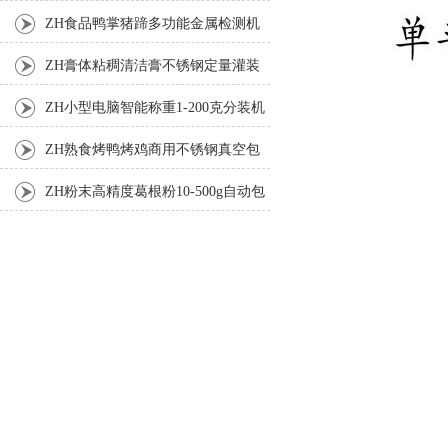
机
ZH食品鸭掌猪蹄多功能金属检测机
ZH膏体粘稠清洁膏不锈钢定量灌装
机厂家
ZH小型电脑智能称重1-200克分装机
ZH熟食烤鸭烤鸡商用不锈钢真空包
装机
ZH粉末高精度葛根粉10-500g自动包
装机