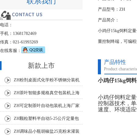
联系我们
产品型号：ZH
产品简介：
电话：
小鸡仔15kg饲料
手机：13681782469
重控制终端，可编程
传真：021-61993269
在线客服：
产品特性
新款上市
Product characteris
小鸡仔15kg饲
ZH粉剂桌面式化学粉不锈钢分装机
ZH茶叶智能多规格真空包装机上海
小鸡仔饲料定量
控制器技术，单
厂家
ZH可定制茶叶自动包装机上海厂家
速度、环境适应
ZH颗粒塑料半自动5-25公斤定量包
装机
ZH调味品小瓶胡椒盐25克粉末灌装