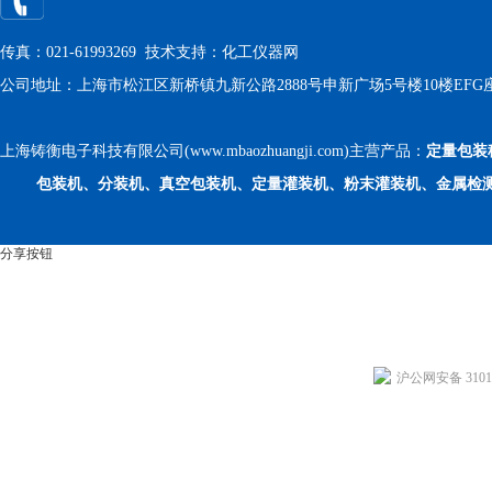
传真：021-61993269 技术支持：
化工仪器网
公司地址：上海市松江区新桥镇九新公路2888号申新广场5号楼10楼EFG
上海铸衡电子科技有限公司(www.mbaozhuangji.com)主营产品：
定量包装
包装机、分装机、真空包装机、定量灌装机、粉末灌装机、金属检
分享按钮
沪公网安备 31011