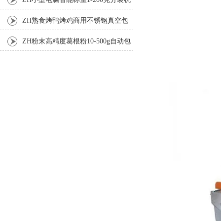
ZH熟食烤鸭烤鸡商用不锈钢真空包
装机
ZH粉末高精度葛根粉10-500g自动包
装机