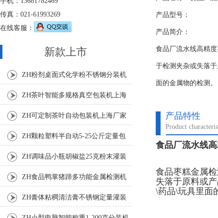
手机：13681782469
传真：021-61993269
产品型号：
在线客服：
产品简介：
食品厂流水线高精度
新款上市
于检测夹杂或失落于
ZH粉剂桌面式化学粉不锈钢分装机
面的金属物的检测。
ZH茶叶智能多规格真空包装机上海
厂家
产品特性
ZH可定制茶叶自动包装机上海厂家
Product characteris
ZH颗粒塑料半自动5-25公斤定量包
食品厂流水线高
装机
ZH调味品小瓶胡椒盐25克粉末灌装
食品枣糕金属检
机
ZH食品鸭掌猪蹄多功能金属检测机
失落于原料或产
\药品\玩具里
ZH膏体粘稠清洁膏不锈钢定量灌装
机厂家
ZH小型电脑智能称重1-200克分装机