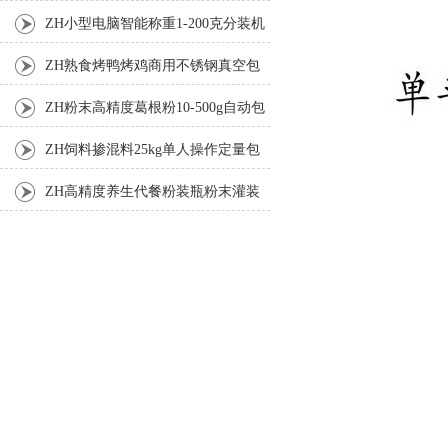
机厂家
ZH小型电脑智能称重1-200克分装机
ZH熟食烤鸭烤鸡商用不锈钢真空包
装机
ZH粉末高精度葛根粉10-500g自动包
装机
ZH饲料掺混料25kg单人操作定量包
装机
ZH高精度养生代餐粉装瓶粉末灌装
机生产线