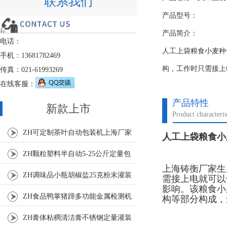
联系我们
产品型号：
产品简介：
电话：
人工上袋粮食小麦种
手机：13681782469
构，工作时只需接上
传真：021-61993269
在线客服：
产品特性
新款上市
Product characteris
ZH可定制茶叶自动包装机上海厂家
人工上袋粮食小
ZH颗粒塑料半自动5-25公斤定量包
上海铸衡厂家生
装机
ZH调味品小瓶胡椒盐25克粉末灌装
需接上电就可以
影响。该粮食小
机
ZH食品鸭掌猪蹄多功能金属检测机
构等部分构成，
ZH膏体粘稠清洁膏不锈钢定量灌装