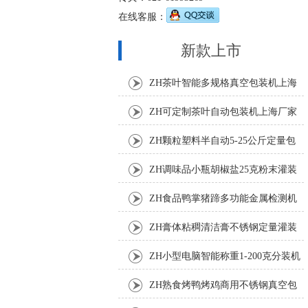
在线客服：
新款上市
ZH茶叶智能多规格真空包装机上海
厂家
ZH可定制茶叶自动包装机上海厂家
ZH颗粒塑料半自动5-25公斤定量包
装机
ZH调味品小瓶胡椒盐25克粉末灌装
机
ZH食品鸭掌猪蹄多功能金属检测机
ZH膏体粘稠清洁膏不锈钢定量灌装
机厂家
ZH小型电脑智能称重1-200克分装机
ZH熟食烤鸭烤鸡商用不锈钢真空包