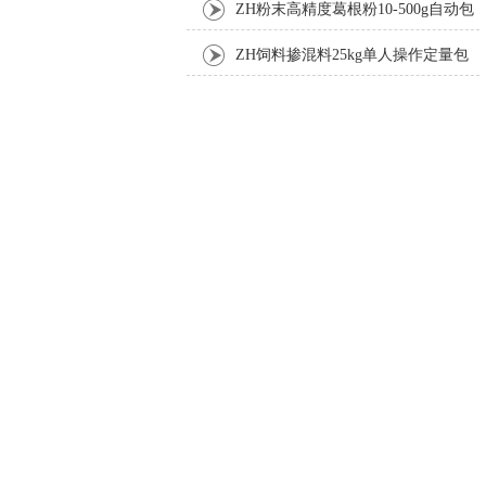
装机
ZH粉末高精度葛根粉10-500g自动包
装机
ZH饲料掺混料25kg单人操作定量包
装机