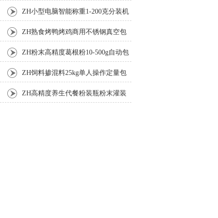
机厂家
ZH小型电脑智能称重1-200克分装机
ZH熟食烤鸭烤鸡商用不锈钢真空包
装机
ZH粉末高精度葛根粉10-500g自动包
装机
ZH饲料掺混料25kg单人操作定量包
装机
ZH高精度养生代餐粉装瓶粉末灌装
机生产线