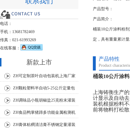
联系我们
产品型号：
产品简介：
电话：
桶装10公斤涂料粉
手机：13681782469
定，具有重量累计显
传真：021-61993269
在线客服：
产品特性
新款上市
Product characteris
桶装10公斤涂
ZH可定制茶叶自动包装机上海厂家
ZH颗粒塑料半自动5-25公斤定量包
上海铸衡生产的
计显示及自动去
装机
ZH调味品小瓶胡椒盐25克粉末灌装
装机根据粉料不
前将物料打松散
机
ZH食品鸭掌猪蹄多功能金属检测机
ZH膏体粘稠清洁膏不锈钢定量灌装