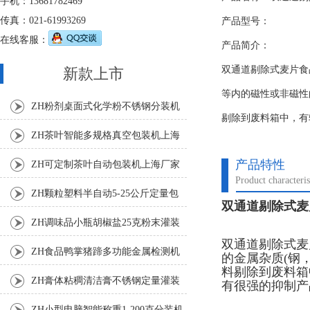
手机：13681782469
传真：021-61993269
产品型号：
在线客服：
产品简介：
双通道剔除式麦片食
新款上市
等内的磁性或非磁性
ZH粉剂桌面式化学粉不锈钢分装机
剔除到废料箱中，有
ZH茶叶智能多规格真空包装机上海
厂家
产品特性
ZH可定制茶叶自动包装机上海厂家
Product characteris
ZH颗粒塑料半自动5-25公斤定量包
双通道剔除式麦
装机
ZH调味品小瓶胡椒盐25克粉末灌装
双通道剔除式麦
机
ZH食品鸭掌猪蹄多功能金属检测机
的金属杂质(钢
料剔除到废料箱
ZH膏体粘稠清洁膏不锈钢定量灌装
有很强的抑制产
机厂家
ZH小型电脑智能称重1-200克分装机