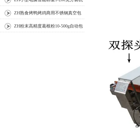
ZH熟食烤鸭烤鸡商用不锈钢真空包
装机
ZH粉末高精度葛根粉10-500g自动包
装机