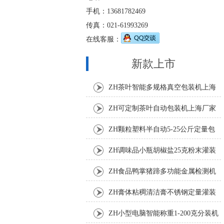
手机：13681782469
传真：021-61993269
在线客服：
新款上市
ZH茶叶智能多规格真空包装机上海
厂家
ZH可定制茶叶自动包装机上海厂家
ZH颗粒塑料半自动5-25公斤定量包
装机
ZH调味品小瓶胡椒盐25克粉末灌装
机
ZH食品鸭掌猪蹄多功能金属检测机
ZH膏体粘稠清洁膏不锈钢定量灌装
机厂家
ZH小型电脑智能称重1-200克分装机