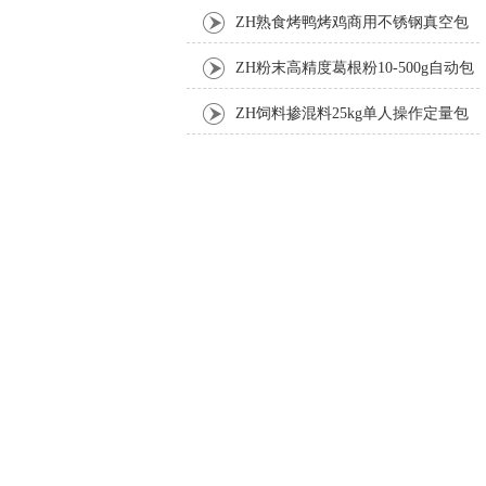
ZH熟食烤鸭烤鸡商用不锈钢真空包
装机
ZH粉末高精度葛根粉10-500g自动包
装机
ZH饲料掺混料25kg单人操作定量包
装机