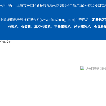
公司地址：上海市松江区新桥镇九新公路2888号申新广场5号楼10楼EFG
上海铸衡电子科技有限公司(www.mbaozhuangji.com)主营产品：
定量包装
包装机、分装机、真空包装机、定量灌装机、粉末灌装机、金属检
分享按钮
沪公网安备 31011