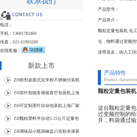
联系我们
产品型号：
产品简介：
电话：
颗粒定量包装机 化
手机：13681782469
仓，物料通过变频控
传真：021-61993269
在线客服：
送带送走，由人工扶
新款上市
产品特性
Product characteris
ZH粉剂桌面式化学粉不锈钢分装机
颗粒定量包装机
ZH茶叶智能多规格真空包装机上海
厂家
ZH可定制茶叶自动包装机上海厂家
这台颗粒定量包
过变频控制的给
ZH颗粒塑料半自动5-25公斤定量包
开，料袋通过输
装机
ZH调味品小瓶胡椒盐25克粉末灌装