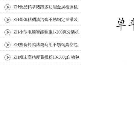
机
ZH食品鸭掌猪蹄多功能金属检测机
ZH膏体粘稠清洁膏不锈钢定量灌装
机厂家
ZH小型电脑智能称重1-200克分装机
ZH熟食烤鸭烤鸡商用不锈钢真空包
装机
ZH粉末高精度葛根粉10-500g自动包
装机