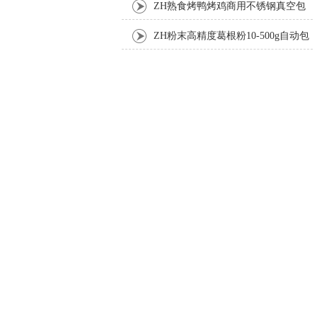
ZH熟食烤鸭烤鸡商用不锈钢真空包
装机
ZH粉末高精度葛根粉10-500g自动包
装机