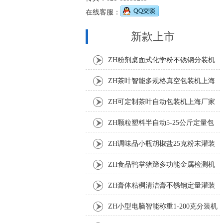
在线客服：
新款上市
ZH粉剂桌面式化学粉不锈钢分装机
ZH茶叶智能多规格真空包装机上海
厂家
ZH可定制茶叶自动包装机上海厂家
ZH颗粒塑料半自动5-25公斤定量包
装机
ZH调味品小瓶胡椒盐25克粉末灌装
机
ZH食品鸭掌猪蹄多功能金属检测机
ZH膏体粘稠清洁膏不锈钢定量灌装
机厂家
ZH小型电脑智能称重1-200克分装机