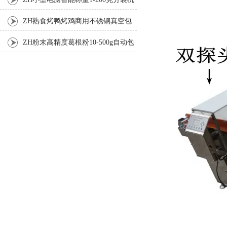
ZH熟食烤鸭烤鸡商用不锈钢真空包
装机
ZH粉末高精度葛根粉10-500g自动包
装机