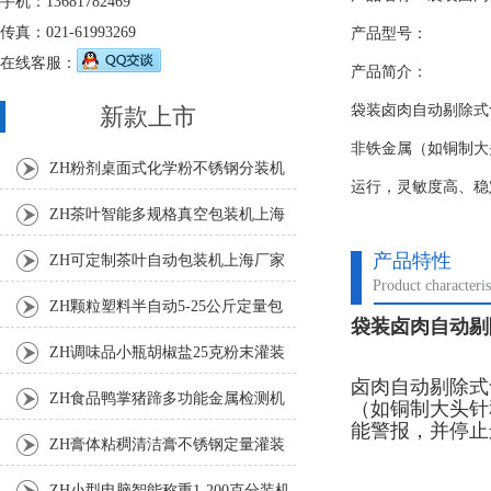
手机：13681782469
传真：021-61993269
产品型号：
在线客服：
产品简介：
袋装卤肉自动剔除式
新款上市
非铁金属（如铜制大
ZH粉剂桌面式化学粉不锈钢分装机
运行，灵敏度高、稳
ZH茶叶智能多规格真空包装机上海
厂家
产品特性
ZH可定制茶叶自动包装机上海厂家
Product characteris
ZH颗粒塑料半自动5-25公斤定量包
袋装卤肉自动剔
装机
ZH调味品小瓶胡椒盐25克粉末灌装
卤肉自动剔除式
机
ZH食品鸭掌猪蹄多功能金属检测机
（如铜制大头针
能警报，并停止
ZH膏体粘稠清洁膏不锈钢定量灌装
机厂家
ZH小型电脑智能称重1-200克分装机