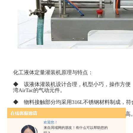
化工液体定量灌装机原理与特点：
◆ 该液体灌装机设计合理，机型小巧，操作方便，
湾AirTac的气动元件。
◆ 物料接触部分均采用316L不锈钢材料制成，符
◆ 灌装量和灌装速度均可任意调节，灌装精度高
欢迎您！
◆ 灌装闷头采用防滴漏及升降灌装装置。
来自局域网的朋友！有什么可以帮助您的