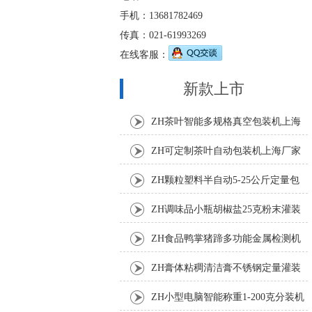
手机：13681782469
传真：021-61993269
在线客服：
新款上市
ZH茶叶智能多规格真空包装机上海
厂家
ZH可定制茶叶自动包装机上海厂家
ZH颗粒塑料半自动5-25公斤定量包
装机
ZH调味品小瓶胡椒盐25克粉末灌装
机
ZH食品鸭掌猪蹄多功能金属检测机
ZH膏体粘稠清洁膏不锈钢定量灌装
机厂家
ZH小型电脑智能称重1-200克分装机