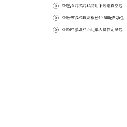
ZH熟食烤鸭烤鸡商用不锈钢真空包
装机
ZH粉末高精度葛根粉10-500g自动包
装机
ZH饲料掺混料25kg单人操作定量包
装机