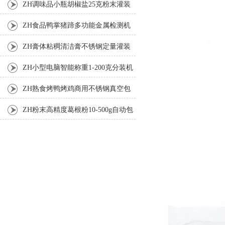
装机
ZH调味品小瓶胡椒盐25克粉末灌装
机
ZH食品鸭掌猪蹄多功能金属检测机
ZH膏体粘稠清洁膏不锈钢定量灌装
机厂家
ZH小型电脑智能称重1-200克分装机
ZH熟食烤鸭烤鸡商用不锈钢真空包
装机
ZH粉末高精度葛根粉10-500g自动包
装机