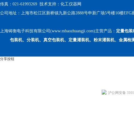
传真：021-61993269 技术支持：
化工仪器网
公司地址：上海市松江区新桥镇九新公路2888号申新广场5号楼10楼EFG
上海铸衡电子科技有限公司(www.mbaozhuangji.com)主营产品：
定量包装
包装机、分装机、真空包装机、定量灌装机、粉末灌装机、金属检
分享按钮
沪公网安备 31011