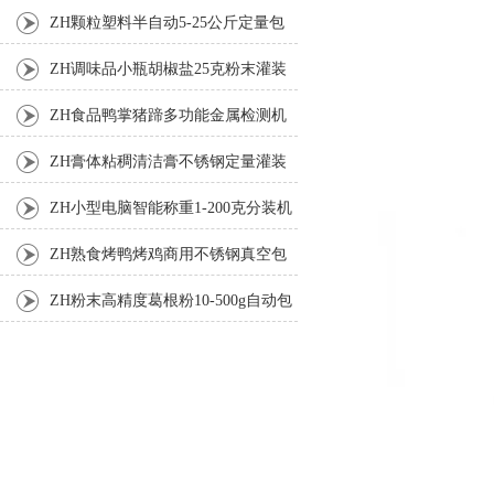
ZH颗粒塑料半自动5-25公斤定量包
装机
ZH调味品小瓶胡椒盐25克粉末灌装
机
ZH食品鸭掌猪蹄多功能金属检测机
ZH膏体粘稠清洁膏不锈钢定量灌装
机厂家
ZH小型电脑智能称重1-200克分装机
ZH熟食烤鸭烤鸡商用不锈钢真空包
装机
ZH粉末高精度葛根粉10-500g自动包
装机