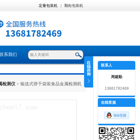
定量包装机
|
颗粒包装机
联系我们
联系人
周建勤
属检测仪
> 输送式饼干袋装食品金属检测机
13681782469
在线客服