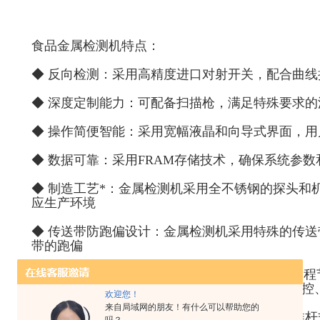
食品金属检测机特点：
◆ 反向检测：采用高精度进口对射开关，配合曲
◆ 深度定制能力：可配备扫描枪，满足特殊要求
◆ 操作简便智能：采用宽幅液晶和向导式界面，
◆ 数据可靠：采用FRAM存储技术，确保系统参数
◆ 制造工艺*：金属检测机采用全不锈钢的探头和
应生产环境
◆ 传送带防跑偏设计：金属检测机采用特殊的传
带的跑偏
◆ 的外围接口：可配置RS-485数据通讯、PLC
理系统提供实时数据，用于远程控制、分析和监控
欢迎您！
来自局域网的朋友！有什么可以帮助您的
◆ 剔除装置：配备挡臂式、吹气式、翻板式、推杆