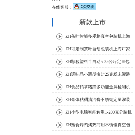
在线客服：
新款上市
ZH茶叶智能多规格真空包装机上海
厂家
ZH可定制茶叶自动包装机上海厂家
ZH颗粒塑料半自动5-25公斤定量包
装机
ZH调味品小瓶胡椒盐25克粉末灌装
机
ZH食品鸭掌猪蹄多功能金属检测机
ZH膏体粘稠清洁膏不锈钢定量灌装
机厂家
ZH小型电脑智能称重1-200克分装机
ZH熟食烤鸭烤鸡商用不锈钢真空包