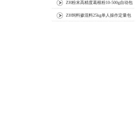
装机
ZH粉末高精度葛根粉10-500g自动包
装机
ZH饲料掺混料25kg单人操作定量包
装机