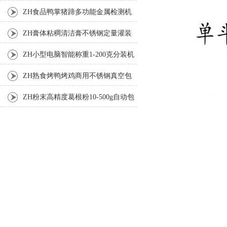
机
ZH食品鸭掌猪蹄多功能金属检测机
ZH膏体粘稠清洁膏不锈钢定量灌装
机厂家
ZH小型电脑智能称重1-200克分装机
ZH熟食烤鸭烤鸡商用不锈钢真空包
装机
ZH粉末高精度葛根粉10-500g自动包
装机