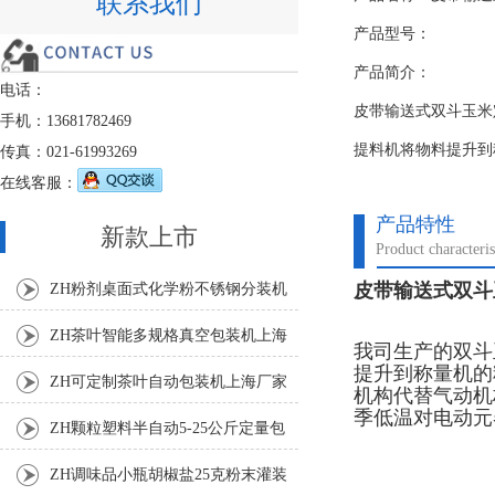
联系我们
产品型号：
产品简介：
电话：
皮带输送式双斗玉米
手机：13681782469
提料机将物料提升到
传真：021-61993269
在线客服：
产品特性
新款上市
Product characteris
皮带输送式双斗
ZH粉剂桌面式化学粉不锈钢分装机
ZH茶叶智能多规格真空包装机上海
我司生产的双斗
提升到称量机的
厂家
ZH可定制茶叶自动包装机上海厂家
机构代替气动机
季低温对电动元
ZH颗粒塑料半自动5-25公斤定量包
装机
ZH调味品小瓶胡椒盐25克粉末灌装