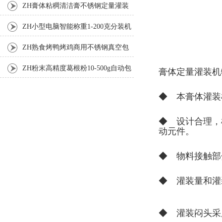
ZH膏体粘稠清洁膏不锈钢定量灌装
机厂家
ZH小型电脑智能称重1-200克分装机
ZH熟食烤鸭烤鸡商用不锈钢真空包
装机
ZH粉末高精度葛根粉10-500g自动包
膏体定量灌装机
装机
◆ 本膏体灌装
◆ 设计合理，机
动元件。
◆ 物料接触部
◆ 灌装量和灌
◆ 灌装闷头采