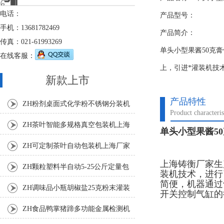
电话：
产品型号：
手机：13681782469
产品简介：
传真：021-61993269
单头小型果酱50克
在线客服：
上，引进*灌装机技
新款上市
产品特性
ZH粉剂桌面式化学粉不锈钢分装机
Product characteris
ZH茶叶智能多规格真空包装机上海
单头小型果酱5
厂家
ZH可定制茶叶自动包装机上海厂家
上海铸衡厂家生
ZH颗粒塑料半自动5-25公斤定量包
装机技术，进行
简便，机器通过
装机
ZH调味品小瓶胡椒盐25克粉末灌装
开关控制气缸的
机
ZH食品鸭掌猪蹄多功能金属检测机