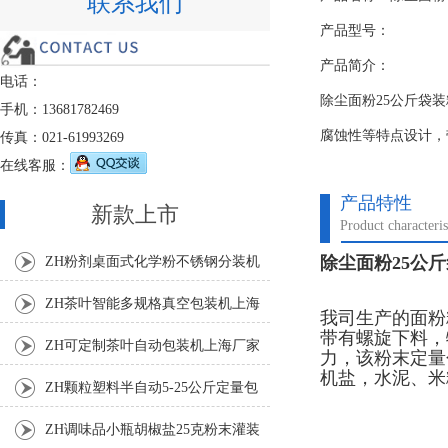
联系我们
产品型号：
产品简介：
电话：
除尘面粉25公斤袋
手机：13681782469
腐蚀性等特点设计，
传真：021-61993269
在线客服：
产品特性
新款上市
Product characteris
除尘面粉25公
ZH粉剂桌面式化学粉不锈钢分装机
ZH茶叶智能多规格真空包装机上海
我司生产的面粉
带有螺旋下料，
厂家
ZH可定制茶叶自动包装机上海厂家
力，该粉末定量
机盐，水泥、米
ZH颗粒塑料半自动5-25公斤定量包
装机
ZH调味品小瓶胡椒盐25克粉末灌装