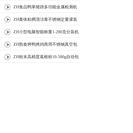
机
ZH食品鸭掌猪蹄多功能金属检测机
ZH膏体粘稠清洁膏不锈钢定量灌装
机厂家
ZH小型电脑智能称重1-200克分装机
ZH熟食烤鸭烤鸡商用不锈钢真空包
装机
ZH粉末高精度葛根粉10-500g自动包
装机