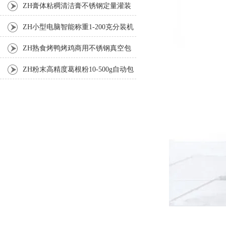
ZH膏体粘稠清洁膏不锈钢定量灌装
机厂家
ZH小型电脑智能称重1-200克分装机
ZH熟食烤鸭烤鸡商用不锈钢真空包
装机
ZH粉末高精度葛根粉10-500g自动包
装机