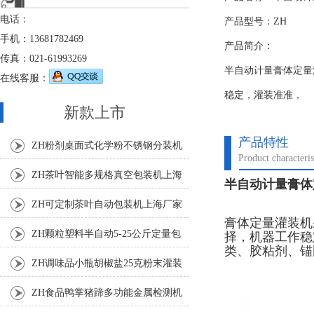
电话：
产品型号：ZH
手机：13681782469
产品简介：
传真：021-61993269
半自动计量膏体定量
在线客服：
稳定，灌装准准，
新款上市
产品特性
ZH粉剂桌面式化学粉不锈钢分装机
Product characteris
ZH茶叶智能多规格真空包装机上海
半自动计量膏体
厂家
ZH可定制茶叶自动包装机上海厂家
膏体定量灌装机
ZH颗粒塑料半自动5-25公斤定量包
择，机器工作稳
类、胶粘剂、锚
装机
ZH调味品小瓶胡椒盐25克粉末灌装
机
ZH食品鸭掌猪蹄多功能金属检测机