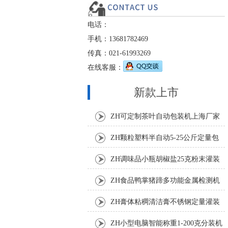
电话：
手机：13681782469
传真：021-61993269
在线客服：
新款上市
ZH可定制茶叶自动包装机上海厂家
ZH颗粒塑料半自动5-25公斤定量包
装机
ZH调味品小瓶胡椒盐25克粉末灌装
机
ZH食品鸭掌猪蹄多功能金属检测机
ZH膏体粘稠清洁膏不锈钢定量灌装
机厂家
ZH小型电脑智能称重1-200克分装机