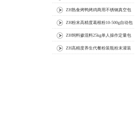
ZH熟食烤鸭烤鸡商用不锈钢真空包
装机
ZH粉末高精度葛根粉10-500g自动包
装机
ZH饲料掺混料25kg单人操作定量包
装机
ZH高精度养生代餐粉装瓶粉末灌装
机生产线