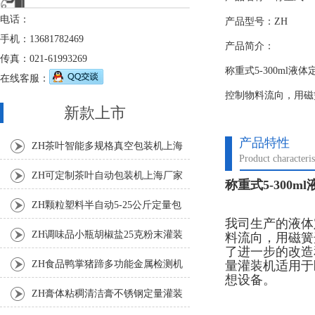
电话：
产品型号：ZH
手机：13681782469
产品简介：
传真：021-61993269
称重式5-300m
在线客服：
控制物料流向，用磁
新款上市
产品特性
ZH茶叶智能多规格真空包装机上海
Product characteris
厂家
ZH可定制茶叶自动包装机上海厂家
称重式5-300
ZH颗粒塑料半自动5-25公斤定量包
我司生产的液体
装机
ZH调味品小瓶胡椒盐25克粉末灌装
料流向，用磁簧
了进一步的改造
机
量灌装机适用于
ZH食品鸭掌猪蹄多功能金属检测机
想设备。
ZH膏体粘稠清洁膏不锈钢定量灌装