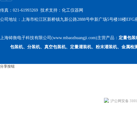
传真：021-61993269 技术支持：
化工仪器网
公司地址：上海市松江区新桥镇九新公路2888号申新广场5号楼10楼EFG
上海铸衡电子科技有限公司(www.mbaozhuangji.com)主营产品：
定量包装
包装机、分装机、真空包装机、定量灌装机、粉末灌装机、金属检
分享按钮
沪公网安备 31011