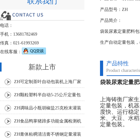
联系我们
产品型号：ZH
产品简介：
电话：
袋装尿素定量肥料包
手机：13681782469
生产自动定量包装，
传真：021-61993269
在线客服：
产品特性
新款上市
Product characteris
袋装尿素定量肥
ZH可定制茶叶自动包装机上海厂家
ZH颗粒塑料半自动5-25公斤定量包
上海铸衡厂家生
定量包装，机器
装机
ZH调味品小瓶胡椒盐25克粉末灌装
度快、运行稳定
米、大豆、水稻
机
ZH食品鸭掌猪蹄多功能金属检测机
定量包装。
ZH膏体粘稠清洁膏不锈钢定量灌装