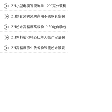
机厂家
ZH小型电脑智能称重1-200克分装机
ZH熟食烤鸭烤鸡商用不锈钢真空包
装机
ZH粉末高精度葛根粉10-500g自动包
装机
ZH饲料掺混料25kg单人操作定量包
装机
ZH高精度养生代餐粉装瓶粉末灌装
机生产线