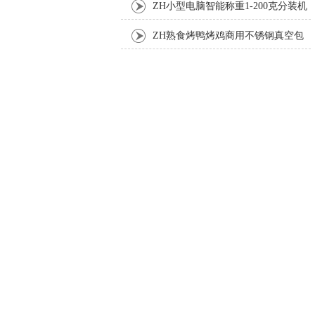
机厂家
ZH小型电脑智能称重1-200克分装机
ZH熟食烤鸭烤鸡商用不锈钢真空包
装机