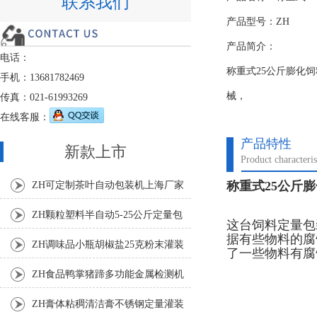
联系我们
产品型号：ZH
产品简介：
电话：
称重式25公斤膨化
手机：13681782469
械，
传真：021-61993269
在线客服：
产品特性
新款上市
Product characteris
称重式25公斤
ZH可定制茶叶自动包装机上海厂家
ZH颗粒塑料半自动5-25公斤定量包
这台饲料定量包
据有些物料的腐
装机
ZH调味品小瓶胡椒盐25克粉末灌装
了一些物料有腐
机
ZH食品鸭掌猪蹄多功能金属检测机
ZH膏体粘稠清洁膏不锈钢定量灌装