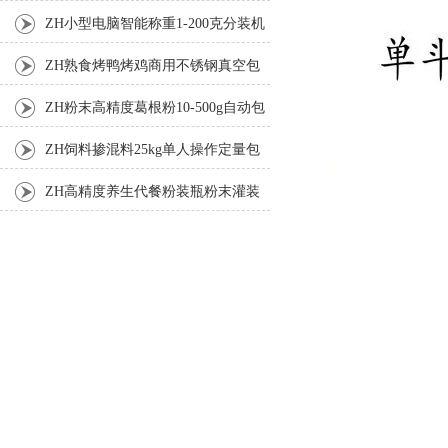
机厂家
ZH小型电脑智能称重1-200克分装机
ZH熟食烤鸭烤鸡商用不锈钢真空包
装机
ZH粉末高精度葛根粉10-500g自动包
装机
ZH饲料掺混料25kg单人操作定量包
装机
ZH高精度养生代餐粉装瓶粉末灌装
机生产线