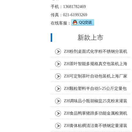
手机：13681782469
传真：021-61993269
在线客服：
新款上市
ZH粉剂桌面式化学粉不锈钢分装机
ZH茶叶智能多规格真空包装机上海
厂家
ZH可定制茶叶自动包装机上海厂家
ZH颗粒塑料半自动5-25公斤定量包
装机
ZH调味品小瓶胡椒盐25克粉末灌装
机
ZH食品鸭掌猪蹄多功能金属检测机
ZH膏体粘稠清洁膏不锈钢定量灌装