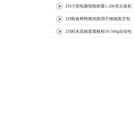
机厂家
ZH小型电脑智能称重1-200克分装机
ZH熟食烤鸭烤鸡商用不锈钢真空包
装机
ZH粉末高精度葛根粉10-500g自动包
装机