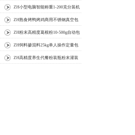
机厂家
ZH小型电脑智能称重1-200克分装机
ZH熟食烤鸭烤鸡商用不锈钢真空包
装机
ZH粉末高精度葛根粉10-500g自动包
装机
ZH饲料掺混料25kg单人操作定量包
装机
ZH高精度养生代餐粉装瓶粉末灌装
机生产线