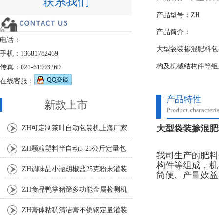
联系我们
产品型号：ZH
产品简介：
电话：
大型袋装掺混肥料包
手机：13681782469
构及机械结构件等组
传真：021-61993269
在线客服：
产品特性
新款上市
Product characteris
大型袋装掺混肥
ZH可定制茶叶自动包装机上海厂家
ZH颗粒塑料半自动5-25公斤定量包
我司生产的肥料
构件等组成，机
装机
ZH调味品小瓶胡椒盐25克粉末灌装
简便、产量效益
机
ZH食品鸭掌猪蹄多功能金属检测机
ZH膏体粘稠清洁膏不锈钢定量灌装