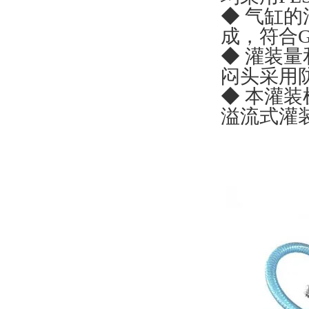
◆ 气缸
成，符合
◆ 灌装
闷头采用
◆ 本灌
溢流式灌