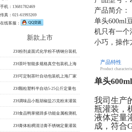
手机：13681782469
产品简介：
传真：021-61993269
单头600
在线客服：
机只有一个
新款上市
小巧，操作
ZH粉剂桌面式化学粉不锈钢分装机
产品特性
ZH茶叶智能多规格真空包装机上海
Product characteris
厂家
ZH可定制茶叶自动包装机上海厂家
单头600
ZH颗粒塑料半自动5-25公斤定量包
我司生产
装机
ZH调味品小瓶胡椒盐25克粉末灌装
瓶灌装，
机
ZH食品鸭掌猪蹄多功能金属检测机
液体定量
成，符合
ZH膏体粘稠清洁膏不锈钢定量灌装