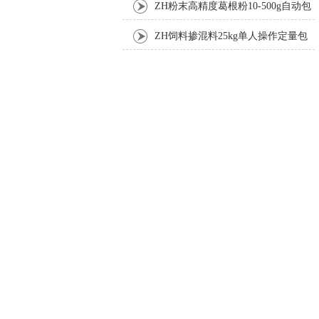
装机
ZH粉末高精度葛根粉10-500g自动包
装机
ZH饲料掺混料25kg单人操作定量包
装机