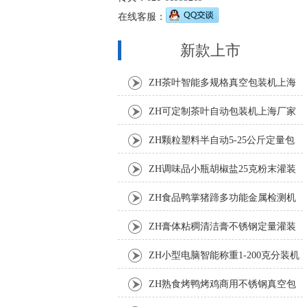
在线客服：
新款上市
ZH茶叶智能多规格真空包装机上海
厂家
ZH可定制茶叶自动包装机上海厂家
ZH颗粒塑料半自动5-25公斤定量包
装机
ZH调味品小瓶胡椒盐25克粉末灌装
机
ZH食品鸭掌猪蹄多功能金属检测机
ZH膏体粘稠清洁膏不锈钢定量灌装
机厂家
ZH小型电脑智能称重1-200克分装机
ZH熟食烤鸭烤鸡商用不锈钢真空包