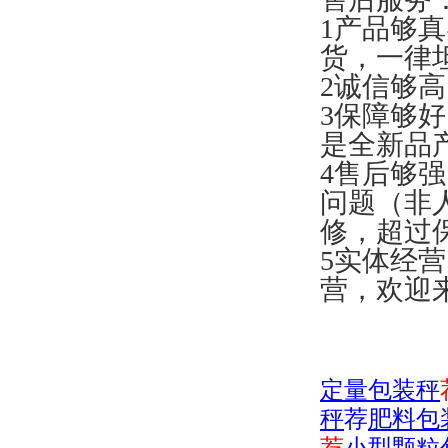
1产品够
货，一律
2诚信够
3保障够
是全新品
4售后够
问题（非
修，超过
5实体经
营，欢迎
定量包装秤
秤
荐
肥料包