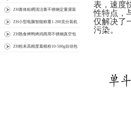
表，速度
ZH膏体粘稠清洁膏不锈钢定量灌装
性特点，
仅解决了
机厂家
ZH小型电脑智能称重1-200克分装机
污染。
ZH熟食烤鸭烤鸡商用不锈钢真空包
装机
ZH粉末高精度葛根粉10-500g自动包
装机