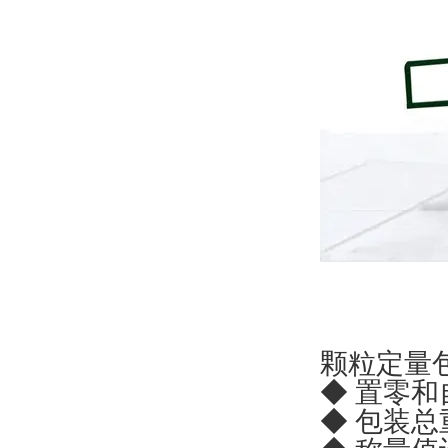
颗粒定量
◆ 置零
◆ 包装