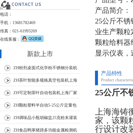
产品简介：
电话：
25公斤不
手机：13681782469
业生产颗粒
传真：021-61993269
在线客服：
颗粒给料器
显示仪表，
新款上市
ZH粉剂桌面式化学粉不锈钢分装机
产品特性
Product characteris
ZH茶叶智能多规格真空包装机上海
25公斤
厂家
ZH可定制茶叶自动包装机上海厂家
ZH颗粒塑料半自动5-25公斤定量包
上海海铸
装机
ZH调味品小瓶胡椒盐25克粉末灌装
家，该颗
行设计改
机
ZH食品鸭掌猪蹄多功能金属检测机