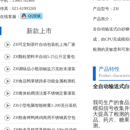
手机：13681782469
传真：021-61993269
产品型号：ZH
在线客服：
产品简介：
全自动输送式白砂糖
新款上市
成，由CPU完成模
ZH可定制茶叶自动包装机上海厂家
检测的灵敏度和可靠
ZH颗粒塑料半自动5-25公斤定量包
装机
产品特性
ZH调味品小瓶胡椒盐25克粉末灌装
Product characteris
机
ZH食品鸭掌猪蹄多功能金属检测机
全自动输送式白
ZH膏体粘稠清洁膏不锈钢定量灌装
我司生产的食品
机厂家
ZH小型电脑智能称重1-200克分装机
模拟信号收集并
大提高了检测的
ZH熟食烤鸭烤鸡商用不锈钢真空包
品、药片、糖果
测。
装机
ZH粉末高精度葛根粉10-500g自动包