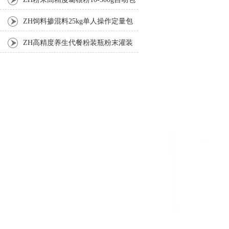
装机
ZH饲料掺混料25kg单人操作定量包
装机
ZH高精度养生代餐粉装瓶粉末灌装
机生产线