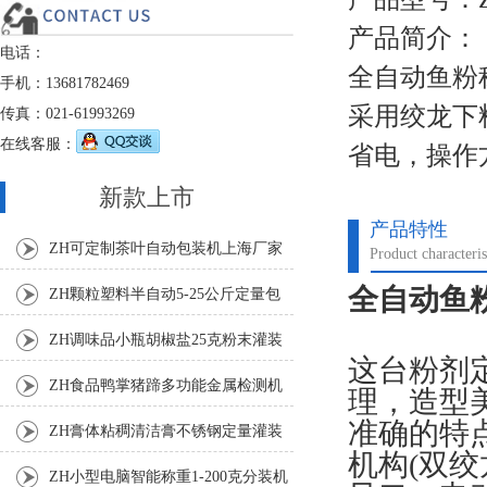
产品简介：
电话：
全自动鱼粉
手机：13681782469
采用绞龙下
传真：021-61993269
在线客服：
省电，操作
新款上市
产品特性
ZH可定制茶叶自动包装机上海厂家
Product characteris
全自动鱼
ZH颗粒塑料半自动5-25公斤定量包
装机
ZH调味品小瓶胡椒盐25克粉末灌装
这台粉剂
机
ZH食品鸭掌猪蹄多功能金属检测机
理，造型
准确的特
ZH膏体粘稠清洁膏不锈钢定量灌装
机构(双
机厂家
ZH小型电脑智能称重1-200克分装机