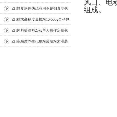
风口、电
组成。
ZH熟食烤鸭烤鸡商用不锈钢真空包
装机
ZH粉末高精度葛根粉10-500g自动包
装机
ZH饲料掺混料25kg单人操作定量包
装机
ZH高精度养生代餐粉装瓶粉末灌装
机生产线