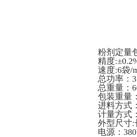
粉剂定量
精度:±0.2
速度:6袋/m
总功率：3.
总重量：6
包装重量：
进料方式
计量方式
外型尺寸:长
电源：380