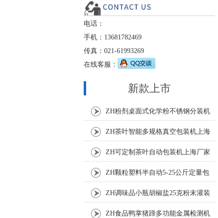
电话：
手机：13681782469
传真：021-61993269
在线客服：
新款上市
ZH粉剂桌面式化学粉不锈钢分装机
ZH茶叶智能多规格真空包装机上海
厂家
ZH可定制茶叶自动包装机上海厂家
ZH颗粒塑料半自动5-25公斤定量包
装机
ZH调味品小瓶胡椒盐25克粉末灌装
机
ZH食品鸭掌猪蹄多功能金属检测机