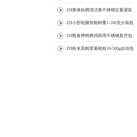
ZH膏体粘稠清洁膏不锈钢定量灌装
机厂家
ZH小型电脑智能称重1-200克分装机
ZH熟食烤鸭烤鸡商用不锈钢真空包
装机
ZH粉末高精度葛根粉10-500g自动包
装机